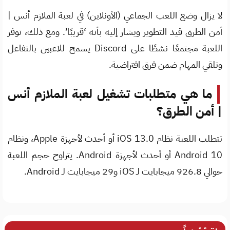
لا يزال وضع اللعب الجماعي (الأونلاين) في لعبة الملازم أنس |
أمن الطرق قيد التطوير ويشار إليه بأنه ‘قريبًا’. ومع ذلك، توفر
اللعبة مجتمعًا نشطًا على Discord يسمح للاعبين بالتفاعل
وتلقي المهام ضمن فرق افتراضية.
ما هي متطلبات تشغيل لعبة الملازم أنس
| أمن الطرق؟
تتطلب اللعبة نظام iOS 13.0 أو أحدث لأجهزة Apple، ونظام
Android 10 أو أحدث لأجهزة Android. يتراوح حجم اللعبة
حوالي 926.8 ميجابايت لـ iOS و29 ميجابايت لـ Android.