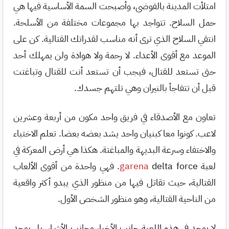
امتلأت المدينة بالفوضى، وأصبحت السمة الأساسية فيها هي
حمل السلاح. تتواجد بها مجموعات مختلفة من الأسلحة.
انتقي السلاح الذي ترى أنه مناسب لقدراتك القتالية. كن على
الموعد مع أقوى الأعداء. لا رحمة ولا هوادة ولن يمهلك أحد
حتى تستعد للقتال، فيجب أن تستعد أنت للقتال وتباغتت
قبل أن تتفاجأ بالنيران وهي تلتهم جسدك.
تعاون مع الأصدقاء في فريق واحد مكون من أربعة وعشرين
لاعب. كونوا معا كبنيان واحد يشد بعضه بعضا. تعلم الاختباء
والاختفاء وسرعة البديهة والمباغتة. هكذا هي أرض المعركة في
لعبة
garena
delta force. فهي واحدة من أقوى الألعاب
القتالية، حيث تقاتل فيها من منظور الذي يبدو أكثر واقعية
من الناحية القتالية، وهو منظور الشخص الأول.
لا يوجد في هذه اللعبة جانب الأخيار وجانب الأشرار. بل يوجد