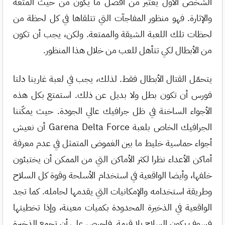
الشخص الأول يعتبر من أفضل ما يكون من حيث المتعة
والإثارة. فهو منظور المفاجآت التي تتلقاها في كل لحظة من
لحظات تلك اللعبة الشيقة والممتعة. ولكن، يجب أن تكون
من الأبطال لكي تتأهل للعب من خلال هذا المنظور.
يتحمّل القتال الأبطال فقط. لذلك، يجب في لعبة غارينا دلتا
فورس أن تكون بطل ولا بديل عن ذلك. استمتع بكل هذه
الأجواء الساخنة في ظل جرافيك عالي الجودة. حيث يمكّننا
الجرافيك الخاص بلعبة Garena Delta Force أن نعيش
أجواء حماسية خليط ما بين الغموض المتمثل في عدم معرفة
أماكن الأعداء نظرا لكثر الأماكن التي من الممكن أن يختبئون
خلفها، وأيضا الواقعية في استخدام الأسلحة وقوة كل السلاح
وطريقة استخدامه والإمكانيات التي يقدمها لحامله. كما تجد
الواقعية في الذخيرة المحدودة بكميات معينة، وإذا تخطيتها
فسوف يكون السلاح بلا قيمة. فاحرص على أن تجمع الذخيرة