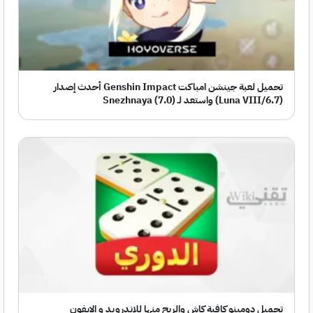
تحميل لعبة جينشن امباكت Genshin Impact أحدث إصدار
(Luna VIII/6.7) واستعد لـ Snezhnaya (7.0)
تحميل دومينو كافية كاش والربح منها للاندرويد و الايفون