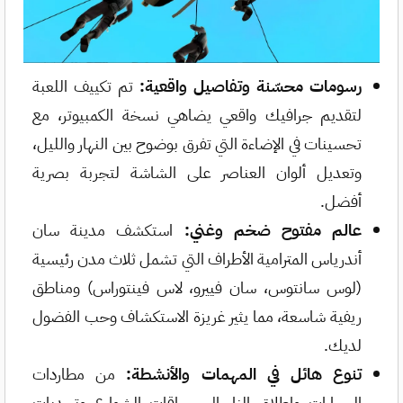
رسومات محسّنة وتفاصيل واقعية:
تم تكييف اللعبة
لتقديم جرافيك واقعي يضاهي نسخة الكمبيوتر، مع
تحسينات في الإضاءة التي تفرق بوضوح بين النهار والليل،
وتعديل ألوان العناصر على الشاشة لتجربة بصرية
أفضل.
عالم مفتوح ضخم وغني:
استكشف مدينة سان
أندرياس المترامية الأطراف التي تشمل ثلاث مدن رئيسية
(لوس سانتوس، سان فييرو، لاس فينتوراس) ومناطق
ريفية شاسعة، مما يثير غريزة الاستكشاف وحب الفضول
لديك.
تنوع هائل في المهمات والأنشطة:
من مطاردات
السيارات وإطلاق النار إلى سباقات الشوارع وتحديات