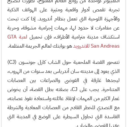
الكمبيوتر كواحدة من روائع العالم المفتوح، تطورت لتصبح
تجربة تقمص أدوار واقعية ومثيرة على الهواتف الذكية
والأجهزة اللوحية التي تعمل بنظام أندرويد. إذا كنت تبحث
عن مغامرات لا حدود لها، مهمات إجرامية مشوقة، وحرية
استكشاف مدينة مترامية الأطراف، فإن تحميل
لعبة GTA
San Andreas للاندرويد
هو بوابتك لعالم الجريمة المنظمة.
تتمحور القصة الملحمية حول الشاب كارل جونسون (CJ)
الذي يعود إلى مدينته سان أندرياس بعد سنوات من الهروب،
ليجدها غارقة في الفوضى والصراعات بين العصابات
المتناحرة. يجب على CJ، بصفته بطل القصة، أن يخوض
غمار الكثير من المهمات لإنقاذ عائلته واستعادة نفوذ عصابته،
مع التصدي للخطر القادم من العصابات المعادية والشرطة
الفاسدة التي تحاول السيطرة على الوضع في المدينة التي
عمّتها الفوضى والخراب.