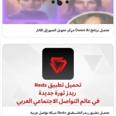
تحميل برنامج Dawn Ai مهكر، تحويل الصور إلى افاتار
تحميل تطبيق ريدز الفلسطيني Redz شبكة تواصل عربية