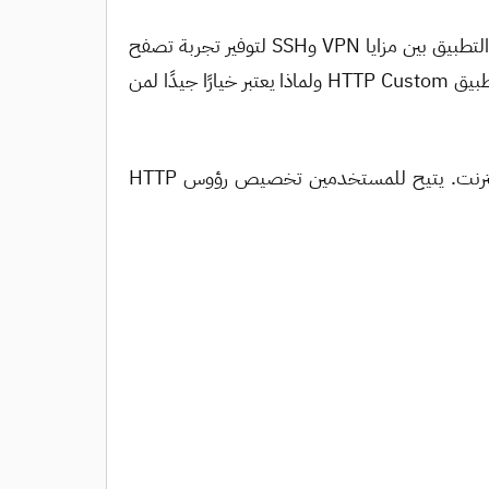
تحميل تطبيق HTTP Custom يعتبر خيارًا ممتازًا لمن يرغبون في تجربة تصفح الإنترنت بأمان وخصوصية معززة. يجمع التطبيق بين مزايا VPN وSSH لتوفير تجربة تصفح
متقدمة تمكّن المستخدمين من الوصول إلى المواقع المحجوبة وحماية بياناتهم من التتبع. إليكم نظرة على ما يقدمه تطبيق HTTP Custom ولماذا يعتبر خيارًا جيدًا لمن
تطبيق HTTP Custom هو أداة متعددة الوظائف تجمع بين خدمات VPN وSSH لتوفير تصفح آمن وخاص على الإنترنت. يتيح للمستخدمين تخصيص رؤوس HTTP