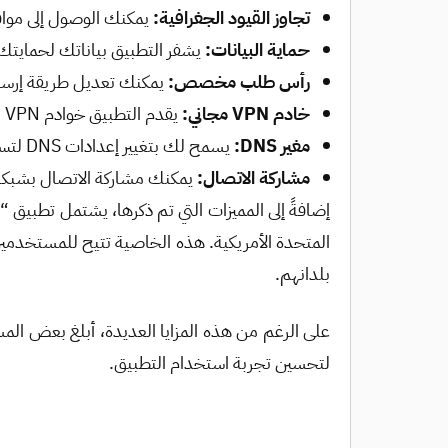
تجاوز القيود الجغرافية:
يمكنك الوصول إلى مواقع وم
حماية البيانات:
يشفر التطبيق بياناتك لحمايتك
رأس طلب مخصص:
يمكنك تعديل طريقة إرسا
خادم VPN مجاني:
يقدم التطبيق خوادم VPN متعددة بدون تكلفة، مما يعطيك خيارات متنوعة للاتصال.
مغير DNS:
يسمح لك بتغيير إعدادات DNS لتسريع وتأمين الاتصال بالإنترنت.
مشاركة الاتصال:
يمكنك مشاركة الاتصال بشبكة VPN أو SSH مع أجهزة أخر
المتحدة الأمريكية. هذه الخاصية تتيح للمستخدمين إ
بلدانهم.
على الرغم من هذه المزايا العديدة، أبلغ بعض ال
لتحسين تجربة استخدام التطبيق.