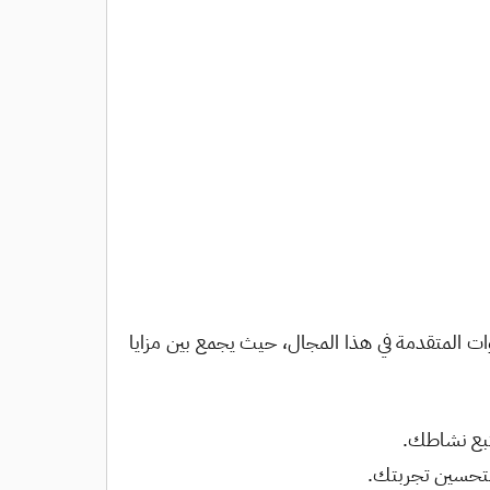
 للأمان والخصوصية أثناء التصفح على الإنترنت، ويُعد تطبيق “HTTP Custom” من الأدوات المتقدمة في هذا المجال، حيث يجمع بين مزايا