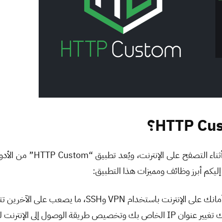
تتميز تطبيقات VPN بتوفيرها
دام VPN وSSH، ما يصعب على الآخرين تتبع نشاطك.
ص بك وتخصيص طريقة الوصول إلى الإنترنت لتحسين تجربتك.