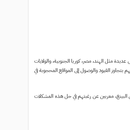
شتمل تطبيق “HTTP Custom” على قائمة واسعة من خوادم VPN المتوفرة في دول عديدة مثل الهند، مصر، كوريا الجنوبية، والولايات
م بتجاوز القيود والوصول إلى المواقع المحجوبة في
 البينغ، معربين عن رغبتهم في حل هذه المشكلات