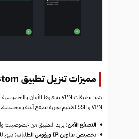
مميزات تنزيل تطبيق HTTP Custom؟
VPN وSSH لتقديم تجربة تصفح آمنة ومخصصة. إليكم أبرز وظائف ومميزات هذا التطبيق:
التصفح الآمن:
يزيد التطبيق من خصوصيتك وأمانك على الإنترنت باستخ
تخصيص عناوين IP ورؤوس الطلبات:
يتيح لك تغيير عنوان IP الخا